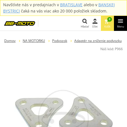
Navštívte nás v predajniach v
BRATISLAVE
alebo v
BANSKEJ
BYSTRICI
čaká na vás viac ako 20 000 položiek skladom.
0
Hľadať
Účet
Košík
Menu
Hľadať
Domov
NA MOTORKU
Podvozok
Adaptér na zníženie podvozku
Náš kód:
P966