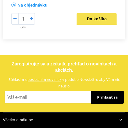
Na objednávku
Do košíka
(ks)
Zaregistrujte sa a získajte prehľad o novinkách a
akciách.
Súhlasím s
posielaním noviniek
v podobe Newslettru aby Vám nič
neušlo
Prihlásiť sa
Všetko o nákupe