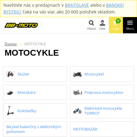
Navštívte nás v predajniach v
BRATISLAVE
alebo v
BANSKEJ
BYSTRICI
čaká na vás viac ako 20 000 položiek skladom.
0
Hľadať
Účet
Košík
Menu
Hľadať
Domov
MOTOCYKLE
MOTOCYKLE
Skúter
Motocykel
Motokára
Preprava motocyklov
Elektrické motocykle
Kolobežky
TORROT
Bicykel balančný s elektrickým
MOTOBAZÁR
pohonom