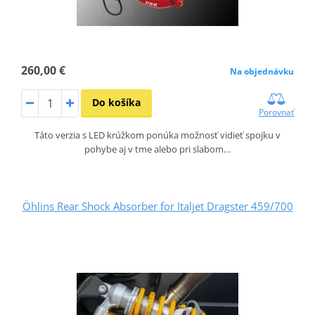
260,00 €
Na objednávku
Do košíka
Porovnať
Táto verzia s LED krúžkom ponúka možnosť vidieť spojku v
pohybe aj v tme alebo pri slabom…
Öhlins Rear Shock Absorber for Italjet Dragster 459/700