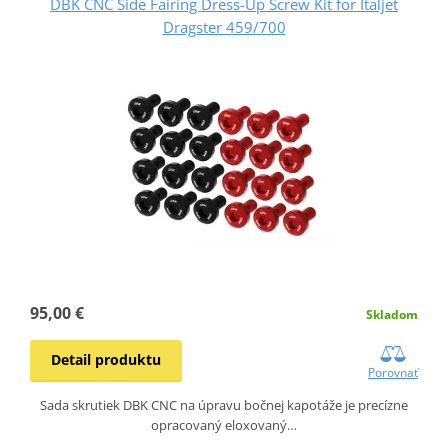
DBK CNC Side Fairing Dress-Up Screw Kit for Italjet
Dragster 459/700
95,00 €
Skladom
Detail produktu
Porovnať
Sada skrutiek DBK CNC na úpravu bočnej kapotáže je precízne
opracovaný eloxovaný…