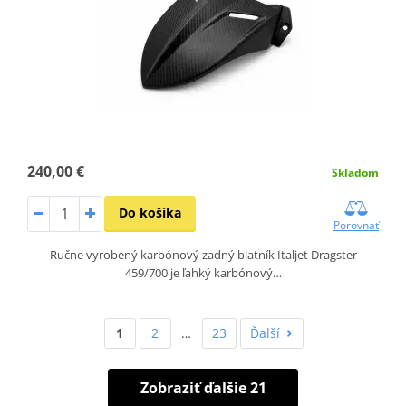
240,00 €
Skladom
Do košíka
Porovnať
Ručne vyrobený karbónový zadný blatník Italjet Dragster
459/700 je ľahký karbónový…
1
2
…
23
Ďalší
Zobraziť ďalšie 21