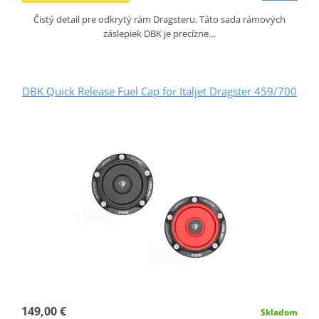
Čistý detail pre odkrytý rám Dragsteru. Táto sada rámových
záslepiek DBK je precízne…
DBK Quick Release Fuel Cap for Italjet Dragster 459/700
149,00 €
Skladom