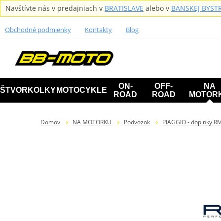
Navštívte nás v predajniach v
BRATISLAVE
alebo v
BANSKEJ BYSTR
Obchodné podmienky
Kontakty
Blog
ON-
OFF-
NA
ŠTVORKOLKY
MOTOCYKLE
ROAD
ROAD
MOTOR
Domov
NA MOTORKU
Podvozok
PIAGGIO - doplnky R