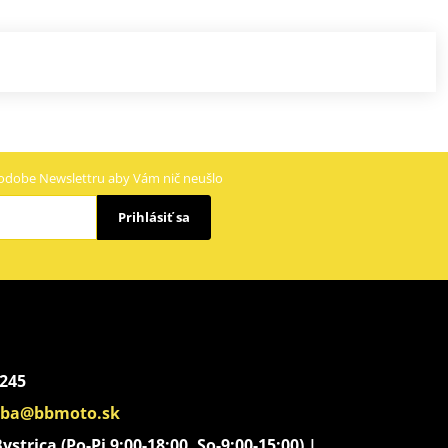
odobe Newslettru aby Vám nič neušlo
Prihlásiť sa
 245
aba@bbmoto.sk
strica (Po-Pi 9:00-18:00, So-9:00-15:00) |