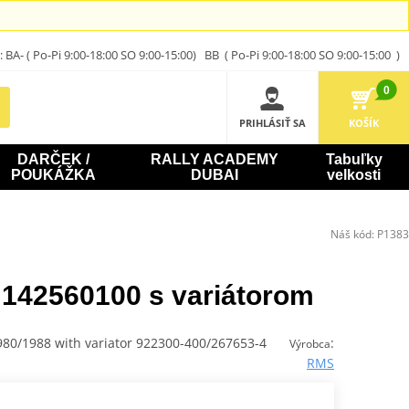
A- ( Po-Pi 9:00-18:00 SO 9:00-15:00) BB ( Po-Pi 9:00-18:00 SO 9:00-15:00 )
0
PRIHLÁSIŤ SA
KOŠÍK
DARČEK /
RALLY ACADEMY
Tabuľky
POUKÁŽKA
DUBAI
velkosti
Náš kód:
P1383
142560100 s variátorom
1980/1988 with variator 922300-400/267653-4
:
Výrobca
RMS