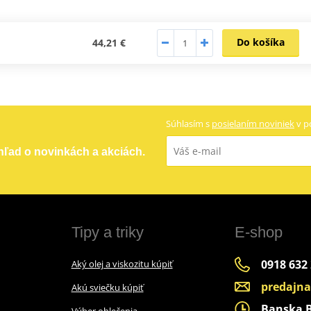
Do košíka
44,21 €
Súhlasím s
posielaním noviniek
v p
ehľad o novinkách a akciách.
Tipy a triky
E-shop
0918 632
Aký olej a viskozitu kúpiť
predajn
Akú sviečku kúpiť
Banska By
Výber oblečenia