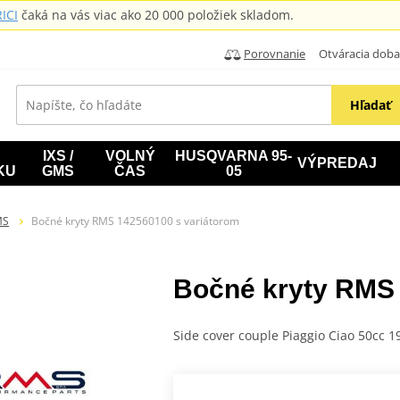
ICI
čaká na vás viac ako 20 000 položiek skladom.
Porovnanie
Otváracia doba: B
Hľadať
IXS /
VOLNÝ
HUSQVARNA 95-
VÝPREDAJ
KU
GMS
ČAS
05
MS
Bočné kryty RMS 142560100 s variátorom
Bočné kryty RMS 
Side cover couple Piaggio Ciao 50cc 