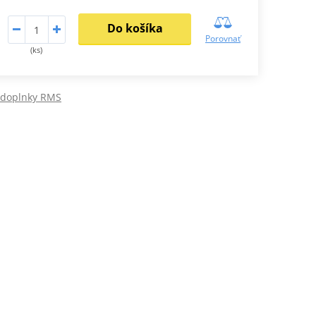
Do košíka
Porovnať
(ks)
 doplnky RMS