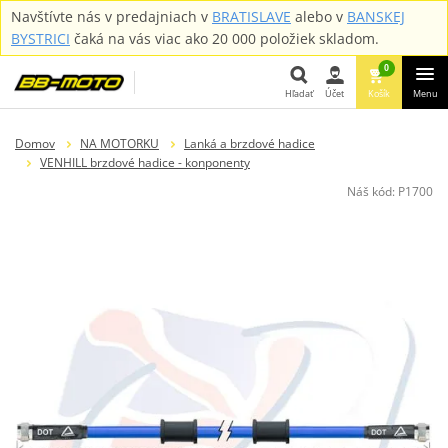
Navštívte nás v predajniach v
BRATISLAVE
alebo v
BANSKEJ
BYSTRICI
čaká na vás viac ako 20 000 položiek skladom.
0
Hľadať
Účet
Košík
Menu
Hľadať
Domov
NA MOTORKU
Lanká a brzdové hadice
VENHILL brzdové hadice - konponenty
Náš kód:
P1700