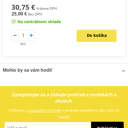
30,75 €
Vrátane DPH
25,00 €
Bez DPH
Na centrálnom sklade
Do košíka
(ks)
Mohlo by sa vám hodiť
Vampire Vacuum Pump Brake Bleed Set Venhill VWK011
Zaregistrujte sa a získajte prehľad o novinkách a
akciách.
Súhlasím s
posielaním noviniek
v podobe Newslettru aby Vám nič
neušlo