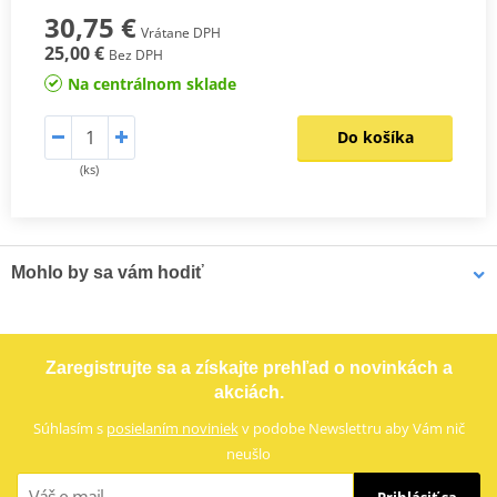
30,75 €
Vrátane DPH
25,00 €
Bez DPH
Na centrálnom sklade
Do košíka
(ks)
Mohlo by sa vám hodiť
Vampire Vacuum Pump Brake Bleed Set Venhill VWK011
Zaregistrujte sa a získajte prehľad o novinkách a
akciách.
Súhlasím s
posielaním noviniek
v podobe Newslettru aby Vám nič
neušlo