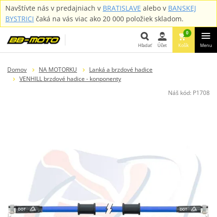
Navštívte nás v predajniach v
BRATISLAVE
alebo v
BANSKEJ
BYSTRICI
čaká na vás viac ako 20 000 položiek skladom.
0
Hľadať
Účet
Košík
Menu
Hľadať
Domov
NA MOTORKU
Lanká a brzdové hadice
VENHILL brzdové hadice - konponenty
Náš kód:
P1708