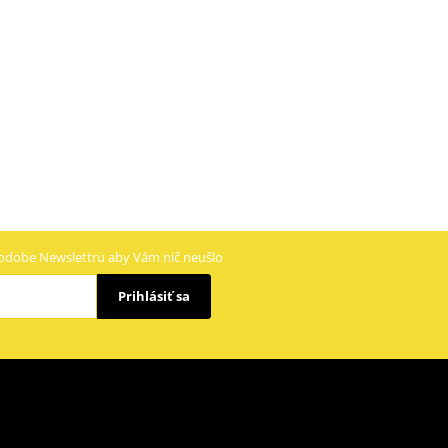
odobe Newslettru aby Vám nič neušlo
Prihlásiť sa