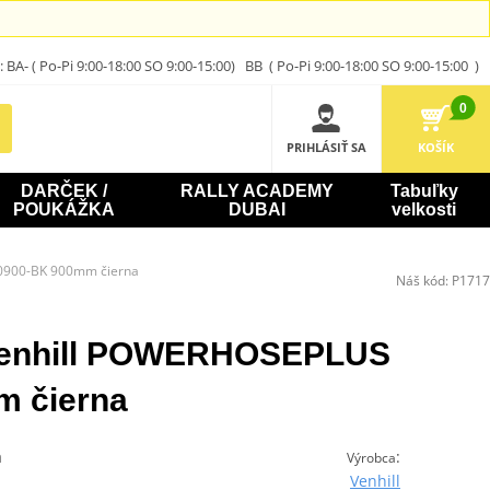
A- ( Po-Pi 9:00-18:00 SO 9:00-15:00) BB ( Po-Pi 9:00-18:00 SO 9:00-15:00 )
0
PRIHLÁSIŤ SA
KOŠÍK
DARČEK /
RALLY ACADEMY
Tabuľky
POUKÁŽKA
DUBAI
velkosti
0900-BK 900mm čierna
Náš kód:
P1717
 Venhill POWERHOSEPLUS
 čierna
á
:
Výrobca
Venhill