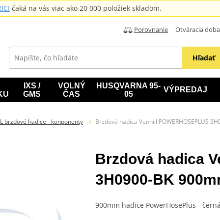
ICI
čaká na vás viac ako 20 000 položiek skladom.
Porovnanie
Otváracia doba: B
Hľadať
IXS /
VOLNÝ
HUSQVARNA 95-
VÝPREDAJ
KU
GMS
ČAS
05
L brzdové hadice - konponenty
Brzdová hadica Venhill POWERHOSEPLUS 3H
Brzdová hadica
3H0900-BK 900mm
900mm hadice PowerHosePlus - čern