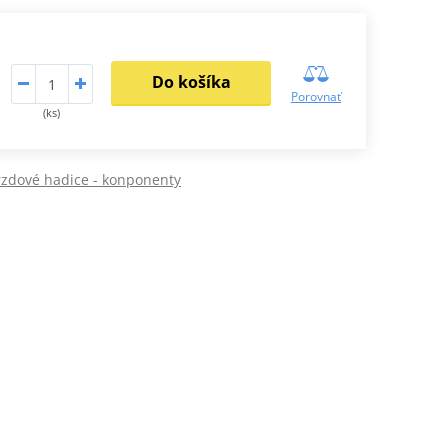
Do košíka
Porovnať
(ks)
zdové hadice - konponenty