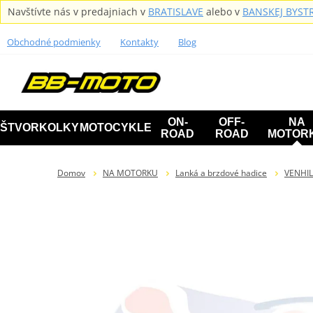
Navštívte nás v predajniach v
BRATISLAVE
alebo v
BANSKEJ BYSTR
Obchodné podmienky
Kontakty
Blog
ON-
OFF-
NA
ŠTVORKOLKY
MOTOCYKLE
ROAD
ROAD
MOTOR
Domov
NA MOTORKU
Lanká a brzdové hadice
VENHIL