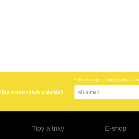
Súhlasím s
posielaním noviniek
v p
ehľad o novinkách a akciách.
Tipy a triky
E-shop