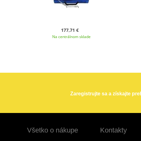
177,71 €
Na centrálnom sklade
Zaregistrujte sa a získajte pr
Všetko o nákupe
Kontakty