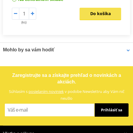
Do košíka
(ks)
Mohlo by sa vám hodiť
Viacúčelové mazivo Bel-Ray 6 IN 1 (400 ml sprej)
Zaregistrujte sa a získajte prehľad o novinkách a
akciách.
Súhlasím s
posielaním noviniek
v podobe Newslettru aby Vám nič
neušlo
Prihlásiť sa