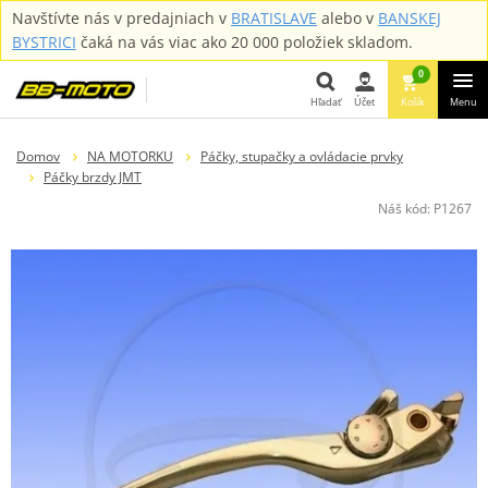
Navštívte nás v predajniach v
BRATISLAVE
alebo v
BANSKEJ
BYSTRICI
čaká na vás viac ako 20 000 položiek skladom.
0
Hľadať
Účet
Košík
Menu
Hľadať
Domov
NA MOTORKU
Páčky, stupačky a ovládacie prvky
Páčky brzdy JMT
Náš kód:
P1267