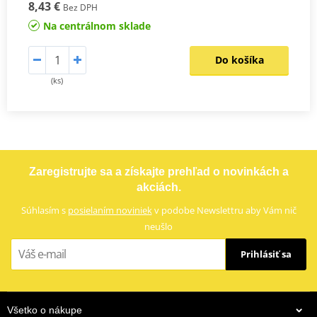
8,43 €
Bez DPH
Na centrálnom sklade
Do košíka
(ks)
Zaregistrujte sa a získajte prehľad o novinkách a
akciách.
Súhlasím s
posielaním noviniek
v podobe Newslettru aby Vám nič
neušlo
Prihlásiť sa
Všetko o nákupe