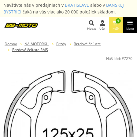
Navštívte nás v predajniach v
BRATISLAVE
alebo v
BANSKEJ
BYSTRICI
čaká na vás viac ako 20 000 položiek skladom.
0
Hľadať
Účet
Košík
Menu
Hľadať
Domov
NA MOTORKU
Brzdy
Brzdové čeľuste
Brzdové čeľuste RMS
Náš kód:
P7270