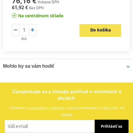
76,16 €
Vrátane DPH
61,92 €
Bez DPH
Na centrálnom sklade
Do košíka
(ks)
Mohlo by sa vám hodiť
Čistič bŕzd - univerzálny odmasťovač MOTIP DUPLI 090514 750
Zaregistrujte sa a získajte prehľad o novinkách a
ml (ideálny pre dielne)
akciách.
Súhlasím s
posielaním noviniek
v podobe Newslettru aby Vám nič
neušlo
Prihlásiť sa