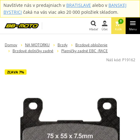
Navštívte nás v predajniach v
BRATISLAVE
alebo v
BANSKEJ
BYSTRICI
čaká na vás viac ako 20 000 položiek skladom.
0
Hľadať
Účet
Košík
Menu
Hľadať
Domov
NA MOTORKU
Brzdy
Brzdové obloženie
Brzdové doštičky zadné
Platničky zadné EBC -RACE
Náš kód:
P19162
ZĽAVA 7%