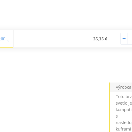
iť
35,35 €
Výrobca
Toto br
svetlo je
kompati
s
nasledu
kuframi