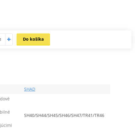
Do košíka
SHAD
zdové
bilné
SH40/SH44/SH45/SH46/SH47/TR41/TR46
júcimi