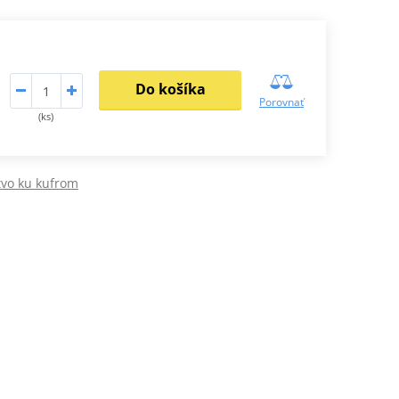
Do košíka
Porovnať
(ks)
tvo ku kufrom