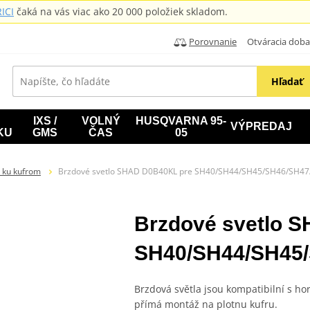
ICI
čaká na vás viac ako 20 000 položiek skladom.
Porovnanie
Otváracia doba: B
Hľadať
IXS /
VOLNÝ
HUSQVARNA 95-
VÝPREDAJ
KU
GMS
ČAS
05
o ku kufrom
Brzdové svetlo SHAD D0B40KL pre SH40/SH44/SH45/SH46/SH47
Brzdové svetlo 
SH40/SH44/SH45
Brzdová světla jsou kompatibilní s ho
přímá montáž na plotnu kufru.