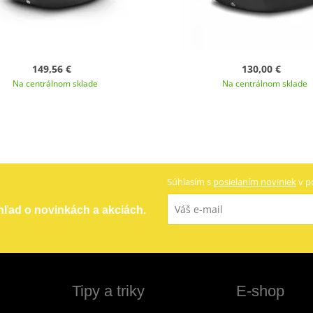
149,56 €
130,00 €
Na centrálnom sklade
Na centrálnom sklade
Súhlasím s
posielaním noviniek
v p
ehľad o novinkách a akciách.
Tipy a triky
E-shop