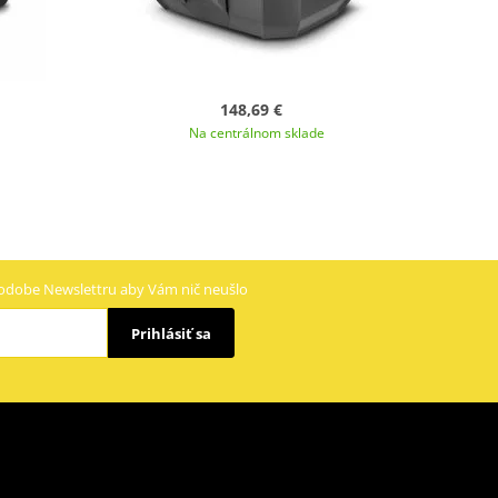
148,69 €
Na centrálnom sklade
odobe Newslettru aby Vám nič neušlo
Prihlásiť sa