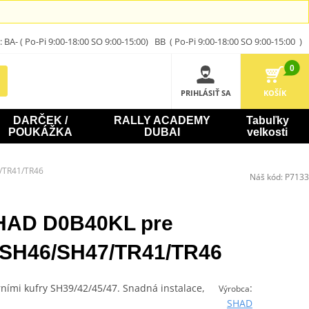
A- ( Po-Pi 9:00-18:00 SO 9:00-15:00) BB ( Po-Pi 9:00-18:00 SO 9:00-15:00 )
0
PRIHLÁSIŤ SA
KOŠÍK
DARČEK /
RALLY ACADEMY
Tabuľky
POUKÁŽKA
DUBAI
velkosti
/TR41/TR46
Náš kód:
P7133
SHAD D0B40KL pre
/SH46/SH47/TR41/TR46
rními kufry SH39/42/45/47. Snadná instalace,
:
Výrobca
SHAD