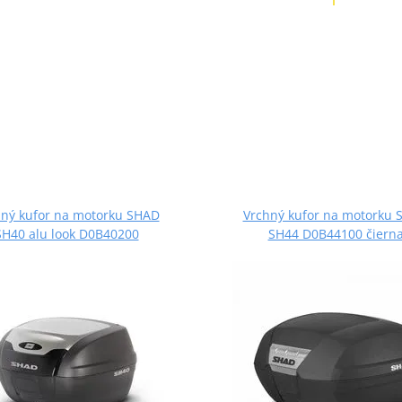
hný kufor na motorku SHAD
Vrchný kufor na motorku 
SH40 alu look D0B40200
SH44 D0B44100 čiern