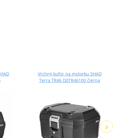
SHAD
Vrchný kufor na motorku SHAD
Vrc
a
Terra TR46 D0TR46100 čierna