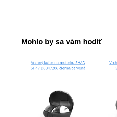
Mohlo by sa vám hodiť
Vrchný kufor na motorku SHAD
Vrc
SH47 D0B47206 čierna/červená