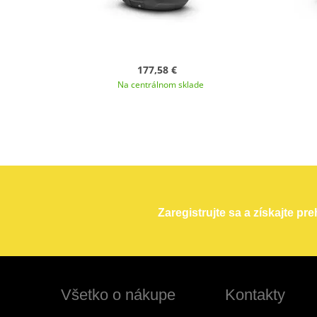
177,58 €
Na centrálnom sklade
Zaregistrujte sa a získajte pr
Všetko o nákupe
Kontakty