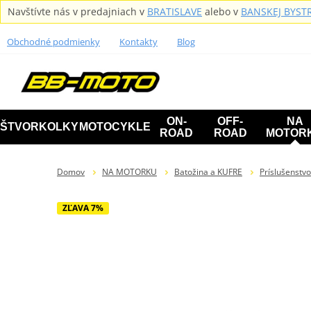
Navštívte nás v predajniach v
BRATISLAVE
alebo v
BANSKEJ BYSTR
Obchodné podmienky
Kontakty
Blog
ON-
OFF-
NA
ŠTVORKOLKY
MOTOCYKLE
ROAD
ROAD
MOTOR
Domov
NA MOTORKU
Batožina a KUFRE
Príslušenstv
ZĽAVA 7%