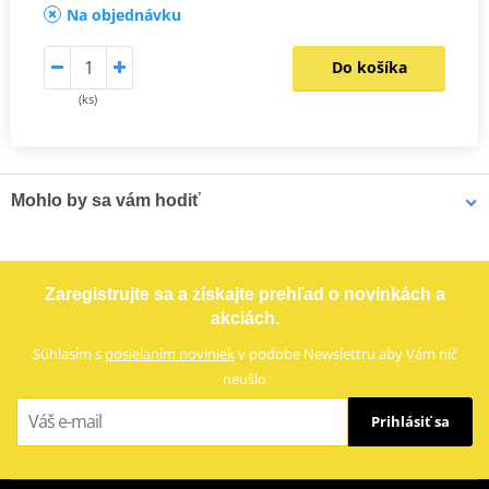
Na objednávku
Do košíka
(ks)
Mohlo by sa vám hodiť
LOCTITE 243 LOCTITE 1918997 10 ml
Zaregistrujte sa a získajte prehľad o novinkách a
akciách.
Súhlasím s
posielaním noviniek
v podobe Newslettru aby Vám nič
neušlo
Prihlásiť sa