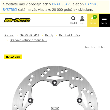
Navštívte nás v predajniach v
BRATISLAVE
alebo v
BANSKEJ
BYSTRICI
čaká na vás viac ako 20 000 položiek skladom.
0
Hľadať
Účet
Košík
Menu
Hľadať
Domov
NA MOTORKU
Brzdy
Brzdové kotúče
Brzdové kotúče predné NG
Náš kód:
P6605
ZĽAVA 35%