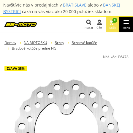
Navštívte nás v predajniach v
BRATISLAVE
alebo v
BANSKEJ
BYSTRICI
čaká na vás viac ako 20 000 položiek skladom.
0
Hľadať
Účet
Košík
Menu
Hľadať
Domov
NA MOTORKU
Brzdy
Brzdové kotúče
Brzdové kotúče predné NG
Náš kód:
P6478
ZĽAVA 35%