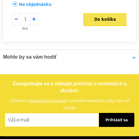
Na objednávku
Do košíka
(ks)
Mohlo by sa vám hodiť
LOCTITE 243 LOCTITE 1918997 10 ml
Zaregistrujte sa a získajte prehľad o novinkách a
akciách.
Súhlasím s
posielaním noviniek
v podobe Newslettru aby Vám nič
neušlo
Prihlásiť sa