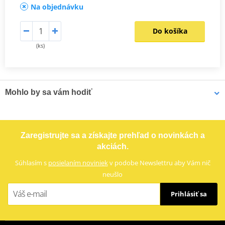
Na objednávku
Do košíka
(ks)
Mohlo by sa vám hodiť
LOCTITE 243 LOCTITE 1918997 10 ml
Zaregistrujte sa a získajte prehľad o novinkách a
akciách.
Súhlasím s
posielaním noviniek
v podobe Newslettru aby Vám nič
neušlo
Prihlásiť sa