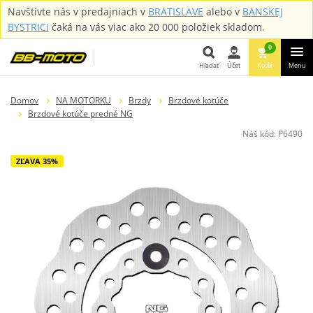
Navštívte nás v predajniach v
BRATISLAVE
alebo v
BANSKEJ
BYSTRICI
čaká na vás viac ako 20 000 položiek skladom.
0
Hľadať
Účet
Košík
Menu
Hľadať
Domov
NA MOTORKU
Brzdy
Brzdové kotúče
Brzdové kotúče predné NG
Náš kód:
P6490
ZĽAVA 35%