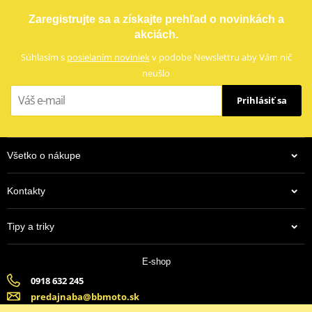
OCHRANA TOPANKY
Vymeniteľná ochrana lýtka
Zaregistrujte sa a získajte prehľad o novinkách a
akciách.
Ochranná plastová vložka na päte
Súhlasím s
posielaním noviniek
v podobe Newslettru aby Vám nič
Vstrekovaním odliate plastové ochrany
neušlo
Plasty na radení, päte a boku
Prihlásiť sa
SKYWALK proti šmyková/ olejová gumená podrážka s trojitou
hustotou
Všetko o nákupe
Vymeniteľný magnéziový slider na špičke
Kontakty
Zapínanie na klasický a suchý zips
9,00 €
Tipy a triky
S.A.S Bezpečnostná členková výstuha
Skladom
Otočný systém
E-shop
0918 632 245
Ventilačné otvory
predajnaba@bbmoto.sk