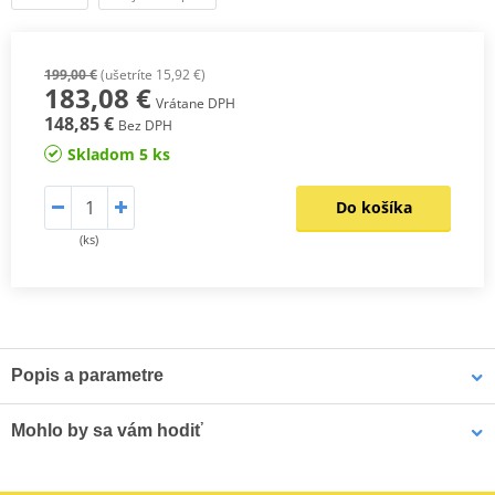
199,00 €
(ušetríte 15,92 €)
183,08 €
Vrátane DPH
148,85 €
Bez DPH
Skladom 5 ks
Do košíka
(ks)
Popis a parametre
Špička z nehrdzavejúcej ocele
Mohlo by sa vám hodiť
Vetraná vymeniteľná členkové ochranna