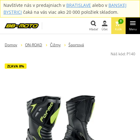
Navštívte nás v predajniach v
BRATISLAVE
alebo v
BANSKEJ
BYSTRICI
čaká na vás viac ako 20 000 položiek skladom.
0
Hľadať
Účet
Košík
Menu
Hľadať
Domov
ON-ROAD
Čižmy
Športová
Náš kód:
P140
ZĽAVA 8%