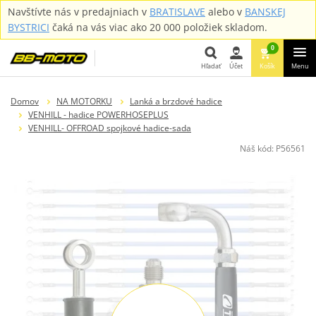
Navštívte nás v predajniach v
BRATISLAVE
alebo v
BANSKEJ
BYSTRICI
čaká na vás viac ako 20 000 položiek skladom.
0
Hľadať
Účet
Košík
Menu
Hľadať
Domov
NA MOTORKU
Lanká a brzdové hadice
VENHILL - hadice POWERHOSEPLUS
VENHILL- OFFROAD spojkové hadice-sada
Náš kód:
P56561