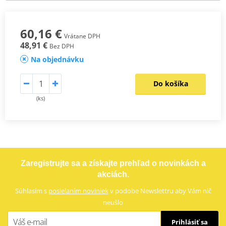
60,16 €
Vrátane DPH
48,91 €
Bez DPH
Na objednávku
Do košíka
(ks)
Zaregistrujte sa a získajte prehľad o novinkách a
akciách.
Súhlasím s
posielaním noviniek
v podobe Newslettru aby Vám nič
neušlo
Prihlásiť sa