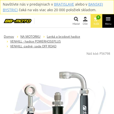
Navštívte nás v predajniach v
BRATISLAVE
alebo v
BANSKEJ
BYSTRICI
čaká na vás viac ako 20 000 položiek skladom.
0
Hľadať
Účet
Košík
Menu
Hľadať
Domov
NA MOTORKU
Lanká a brzdové hadice
VENHILL - hadice POWERHOSEPLUS
VENHILL -zadné- sada OFF ROAD
Náš kód:
P56798