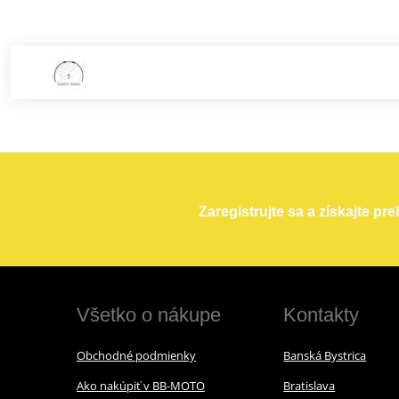
Zaregistrujte sa a získajte pr
Všetko o nákupe
Kontakty
Obchodné podmienky
Banská Bystrica
Ako nakúpiť v BB-MOTO
Bratislava