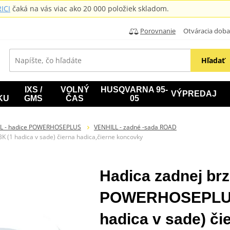
ICI
čaká na vás viac ako 20 000 položiek skladom.
Porovnanie
Otváracia doba: B
Hľadať
IXS /
VOLNÝ
HUSQVARNA 95-
VÝPREDAJ
KU
GMS
ČAS
05
L - hadice POWERHOSEPLUS
VENHILL - zadné -sada ROAD
(1 hadica v sade) čierna hadica,čierne koncovky
Hadica zadnej brz
POWERHOSEPLUS
hadica v sade) či