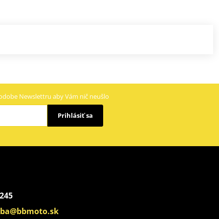
odobe Newslettru aby Vám nič neušlo
Prihlásiť sa
 245
aba@bbmoto.sk