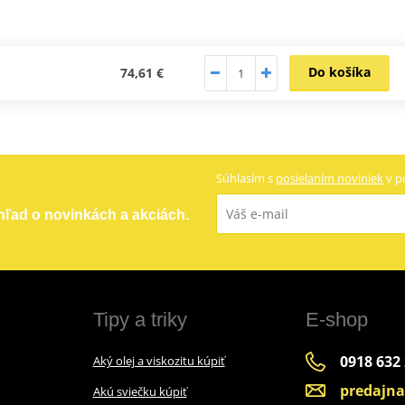
Do košíka
74,61 €
Súhlasím s
posielaním noviniek
v p
ehľad o novinkách a akciách.
Tipy a triky
E-shop
0918 632
Aký olej a viskozitu kúpiť
predajn
Akú sviečku kúpiť