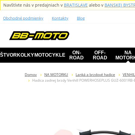
Navštívte nás v predajniach v
BRATISLAVE
alebo v
BANSKEJ BYSTR
Obchodné podmienky
Kontakty
Blog
ON-
OFF-
NA
ŠTVORKOLKY
MOTOCYKLE
ROAD
ROAD
MOTOR
Domov
NA MOTORKU
Lanká a brzdové hadice
VENHIL
Hadica zadnej brzdy Venhill POWERHOSEPLUS GUZ-6001RB-BK 