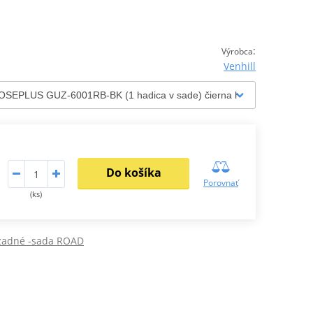
:
Výrobca
Venhill
Do košíka
Porovnať
(ks)
 zadné -sada ROAD