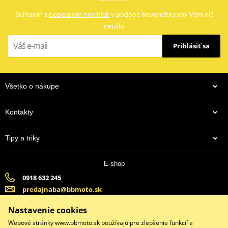
Súhlasím s
posielaním noviniek
v podobe Newslettru aby Vám nič
neušlo
Prihlásiť sa
Všetko o nákupe
Kontakty
Tipy a triky
E-shop
0918 632 245
predajnaba@bbmoto.sk
Banska Bystrica (Po-Pi 9:00-18:00, So-9:00-15:00) | Bratislava
Nastavenie cookies
(Po-Pi 9:00-18:00, So-9:00-15:00)
Webové stránky www.bbmoto.sk používajú pre zlepšenie funkcií a