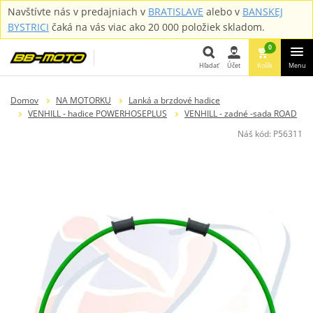
Navštívte nás v predajniach v
BRATISLAVE
alebo v
BANSKEJ
BYSTRICI
čaká na vás viac ako 20 000 položiek skladom.
0
Hľadať
Účet
Košík
Menu
Hľadať
Domov
NA MOTORKU
Lanká a brzdové hadice
VENHILL - hadice POWERHOSEPLUS
VENHILL - zadné -sada ROAD
Náš kód:
P56311