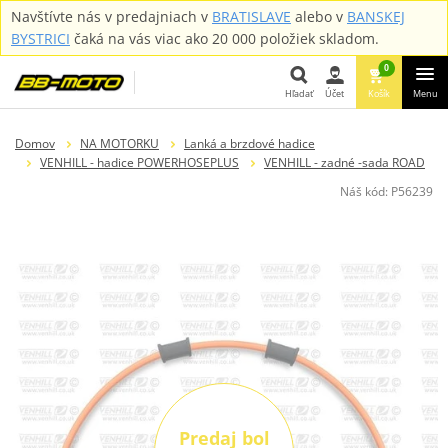
Navštívte nás v predajniach v
BRATISLAVE
alebo v
BANSKEJ
BYSTRICI
čaká na vás viac ako 20 000 položiek skladom.
0
Hľadať
Účet
Košík
Menu
Hľadať
Domov
NA MOTORKU
Lanká a brzdové hadice
VENHILL - hadice POWERHOSEPLUS
VENHILL - zadné -sada ROAD
Náš kód:
P56239
Predaj bol