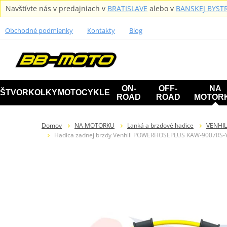
Navštívte nás v predajniach v
BRATISLAVE
alebo v
BANSKEJ BYSTR
Obchodné podmienky
Kontakty
Blog
ON-
OFF-
NA
ŠTVORKOLKY
MOTOCYKLE
ROAD
ROAD
MOTOR
Domov
NA MOTORKU
Lanká a brzdové hadice
VENHIL
Hadica zadnej brzdy Venhill POWERHOSEPLUS KAW-9007RS-YE 