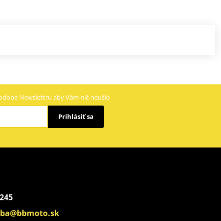
odobe Newslettru aby Vám nič neušlo
Prihlásiť sa
 245
aba@bbmoto.sk