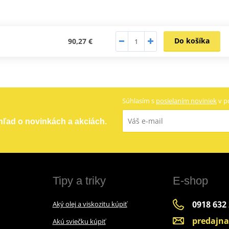
Do košíka
90,27 €
Súhlasím s
posielaním noviniek
v p
ehľad o novinkách a akciách.
Tipy a triky
E-shop
0918 632
Aký olej a viskozitu kúpiť
predajn
Akú sviečku kúpiť