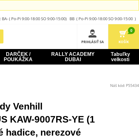
A- ( Po-Pi 9:00-18:00 SO 9:00-15:00) BB ( Po-Pi 9:00-18:00 SO 9:00-15:00 )
0
PRIHLÁSIŤ SA
KOŠÍK
DARČEK /
RALLY ACADEMY
Tabuľky
POUKÁŽKA
DUBAI
velkosti
Náš kód:
P55434
dy Venhill
 KAW-9007RS-YE (1
té hadice, nerezové