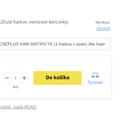
Žluté hadice, nerezové koncovky)
:
Výrobca
Venhill
Do košíka
Porovnať
(ks)
 zadné -sada ROAD