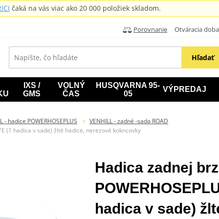
ICI
čaká na vás viac ako 20 000 položiek skladom.
Porovnanie
Otváracia doba: B
Hľadať
IXS /
VOLNÝ
HUSQVARNA 95-
VÝPREDAJ
KU
GMS
ČAS
05
L - hadice POWERHOSEPLUS
VENHILL - zadné -sada ROAD
(1 hadica v sade) žlté hadice, nerezové kokncovky
Hadica zadnej brz
POWERHOSEPLUS
hadica v sade) žl