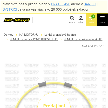
Navštívte nás v predajniach v
BRATISLAVE
alebo v
BANSKEJ
BYSTRICI
čaká na vás viac ako 20 000 položiek skladom.
0
Hľadať
Účet
Košík
Menu
Hľadať
Domov
NA MOTORKU
Lanká a brzdové hadice
VENHILL - hadice POWERHOSEPLUS
VENHILL - zadné -sada ROAD
Náš kód:
P55516
Predaj bol