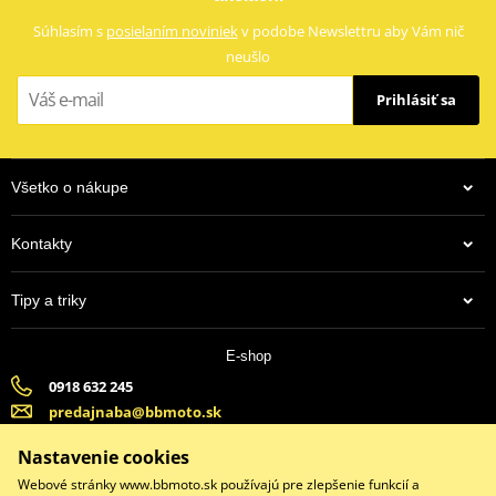
Súhlasím s
posielaním noviniek
v podobe Newslettru aby Vám nič
neušlo
Prihlásiť sa
Všetko o nákupe
Kontakty
Tipy a triky
E-shop
0918 632 245
predajnaba@bbmoto.sk
Banska Bystrica (Po-Pi 9:00-18:00, So-9:00-15:00) | Bratislava
Nastavenie cookies
(Po-Pi 9:00-18:00, So-9:00-15:00)
Webové stránky www.bbmoto.sk používajú pre zlepšenie funkcií a