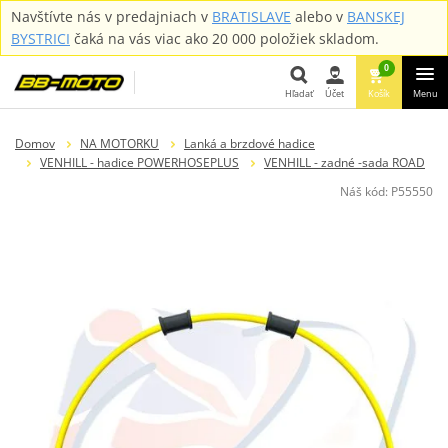
Navštívte nás v predajniach v
BRATISLAVE
alebo v
BANSKEJ
BYSTRICI
čaká na vás viac ako 20 000 položiek skladom.
0
Hľadať
Účet
Košík
Menu
Hľadať
Domov
NA MOTORKU
Lanká a brzdové hadice
VENHILL - hadice POWERHOSEPLUS
VENHILL - zadné -sada ROAD
Náš kód:
P55550