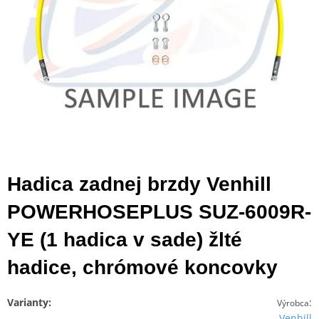
Hadica zadnej brzdy Venhill
POWERHOSEPLUS SUZ-6009R-
YE (1 hadica v sade) žlté
hadice, chrómové koncovky
Varianty:
:
Výrobca
Venhill