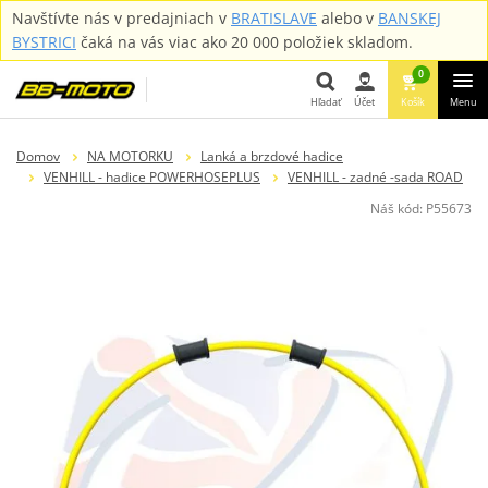
Navštívte nás v predajniach v
BRATISLAVE
alebo v
BANSKEJ
BYSTRICI
čaká na vás viac ako 20 000 položiek skladom.
0
Hľadať
Účet
Košík
Menu
Hľadať
Domov
NA MOTORKU
Lanká a brzdové hadice
VENHILL - hadice POWERHOSEPLUS
VENHILL - zadné -sada ROAD
Náš kód:
P55673