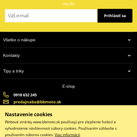
neušlo
Prihlásiť sa
Všetko o nákupe
Kontakty
Tipy a triky
E-shop
0918 632 245
predajnaba@bbmoto.sk
Banska Bystrica (Po-Pi 9:00-18:00, So-9:00-15:00) | Bratislava
Nastavenie cookies
(Po-Pi 9:00-18:00, So-9:00-15:00)
Webové stránky www.bbmoto.sk používajú pre zlepšenie funkcií a
vyhodnotenie návštevnosti súbory cookies. Používaním súhlasíte s
používaním súborov cookies.
Viac informácií
.