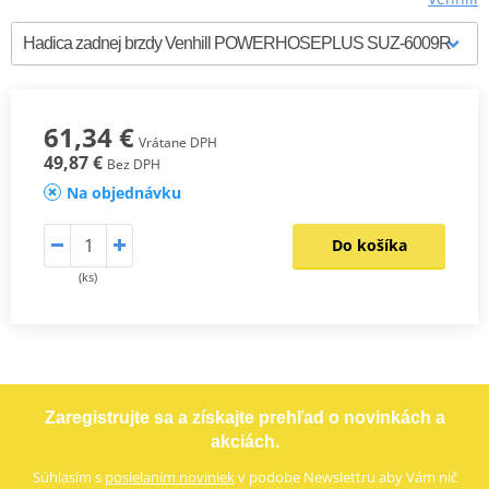
61,34 €
Vrátane DPH
49,87 €
Bez DPH
Na objednávku
Do košíka
(ks)
Zaregistrujte sa a získajte prehľad o novinkách a
akciách.
Súhlasím s
posielaním noviniek
v podobe Newslettru aby Vám nič