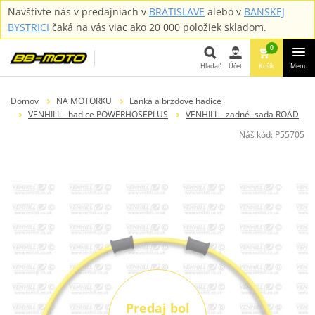
Navštívte nás v predajniach v
BRATISLAVE
alebo v
BANSKEJ
BYSTRICI
čaká na vás viac ako 20 000 položiek skladom.
0
Hľadať
Účet
Košík
Menu
Hľadať
Domov
NA MOTORKU
Lanká a brzdové hadice
VENHILL - hadice POWERHOSEPLUS
VENHILL - zadné -sada ROAD
Náš kód:
P55705
Predaj bol