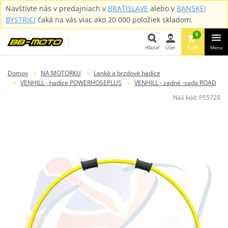
Navštívte nás v predajniach v
BRATISLAVE
alebo v
BANSKEJ
BYSTRICI
čaká na vás viac ako 20 000 položiek skladom.
0
Hľadať
Účet
Košík
Menu
Hľadať
Domov
NA MOTORKU
Lanká a brzdové hadice
VENHILL - hadice POWERHOSEPLUS
VENHILL - zadné -sada ROAD
Náš kód:
P55728