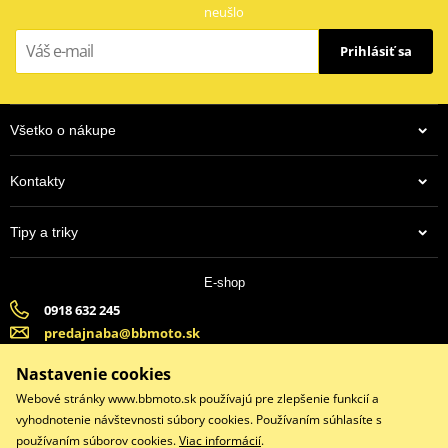
neušlo
Prihlásiť sa
Všetko o nákupe
Kontakty
Tipy a triky
E-shop
0918 632 245
predajnaba@bbmoto.sk
Banska Bystrica (Po-Pi 9:00-18:00, So-9:00-15:00) | Bratislava
Nastavenie cookies
(Po-Pi 9:00-18:00, So-9:00-15:00)
Webové stránky www.bbmoto.sk používajú pre zlepšenie funkcií a
vyhodnotenie návštevnosti súbory cookies. Používaním súhlasíte s
používaním súborov cookies.
Viac informácií
.