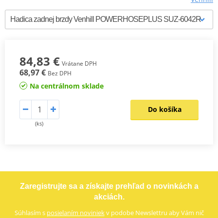
84,83 €
Vrátane DPH
68,97 €
Bez DPH
Na centrálnom sklade
Do košíka
(ks)
Zaregistrujte sa a získajte prehľad o novinkách a
akciách.
Súhlasím s
posielaním noviniek
v podobe Newslettru aby Vám nič