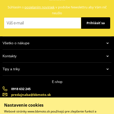
Súhlasím s
posielaním noviniek
v podobe Newslettru aby Vám nič
neušlo
Prihlásiť sa
Všetko o nákupe
Kontakty
Tipy a triky
E-shop
0918 632 245
predajnaba@bbmoto.sk
Banska Bystrica (Po-Pi 9:00-18:00, So-9:00-15:00) | Bratislava
Nastavenie cookies
(Po-Pi 9:00-18:00, So-9:00-15:00)
Webové stránky www.bbmoto.sk používajú pre zlepšenie funkcií a