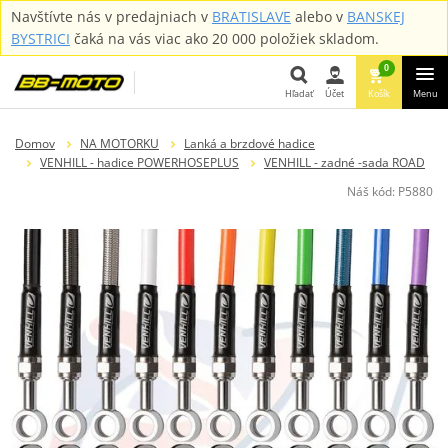
Navštívte nás v predajniach v
BRATISLAVE
alebo v
BANSKEJ
BYSTRICI
čaká na vás viac ako 20 000 položiek skladom.
0
Hľadať
Účet
Košík
Menu
Hľadať
Domov
NA MOTORKU
Lanká a brzdové hadice
VENHILL - hadice POWERHOSEPLUS
VENHILL - zadné -sada ROAD
Náš kód:
P5880