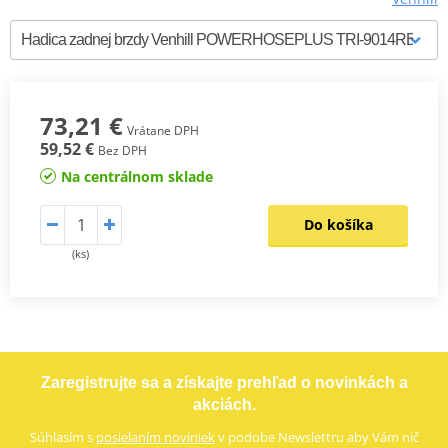
73,21 €
Vrátane DPH
59,52 €
Bez DPH
Na centrálnom sklade
Do košíka
(ks)
Zaregistrujte sa a získajte prehľad o novinkách a
akciách.
Súhlasím s
posielaním noviniek
v podobe Newslettru aby Vám nič