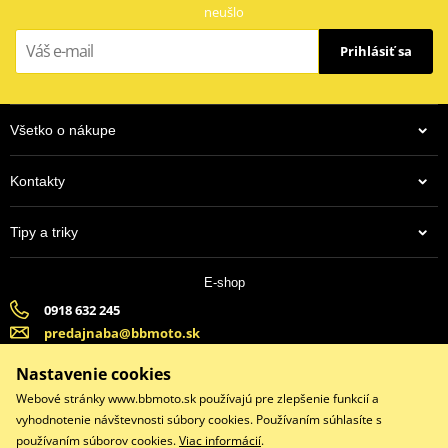
neušlo
Prihlásiť sa
Všetko o nákupe
Kontakty
Tipy a triky
E-shop
0918 632 245
predajnaba@bbmoto.sk
Banska Bystrica (Po-Pi 9:00-18:00, So-9:00-15:00) | Bratislava
Nastavenie cookies
(Po-Pi 9:00-18:00, So-9:00-15:00)
Webové stránky www.bbmoto.sk používajú pre zlepšenie funkcií a
vyhodnotenie návštevnosti súbory cookies. Používaním súhlasíte s
používaním súborov cookies.
Viac informácií
.