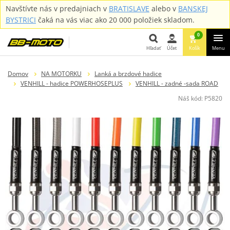
Navštívte nás v predajniach v
BRATISLAVE
alebo v
BANSKEJ
BYSTRICI
čaká na vás viac ako 20 000 položiek skladom.
0
Hľadať
Účet
Košík
Menu
Hľadať
Domov
NA MOTORKU
Lanká a brzdové hadice
VENHILL - hadice POWERHOSEPLUS
VENHILL - zadné -sada ROAD
Náš kód:
P5820