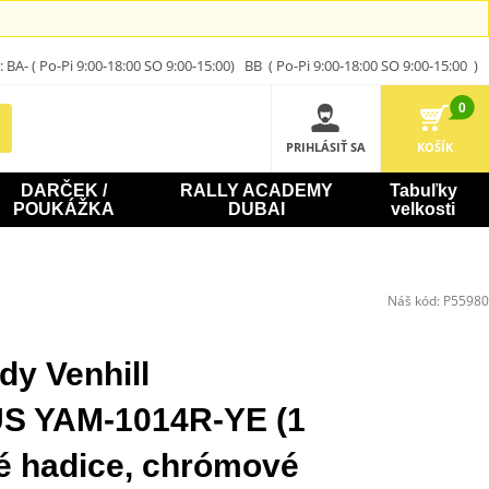
A- ( Po-Pi 9:00-18:00 SO 9:00-15:00) BB ( Po-Pi 9:00-18:00 SO 9:00-15:00 )
0
PRIHLÁSIŤ SA
KOŠÍK
DARČEK /
RALLY ACADEMY
Tabuľky
POUKÁŽKA
DUBAI
velkosti
Náš kód:
P55980
dy Venhill
 YAM-1014R-YE (1
té hadice, chrómové