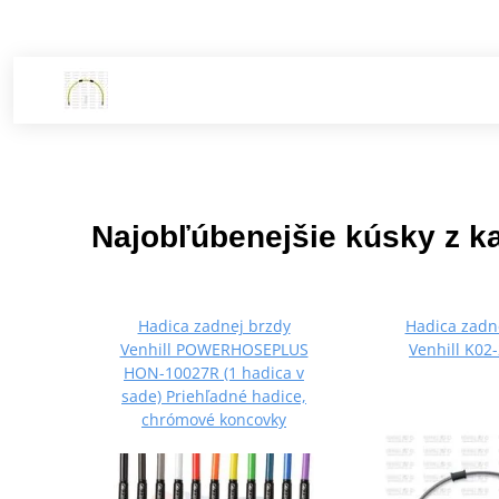
Najobľúbenejšie kúsky z k
Hadica zadnej brzdy
Hadica zadn
Venhill POWERHOSEPLUS
Venhill K02
HON-10027R (1 hadica v
sade) Priehľadné hadice,
chrómové koncovky