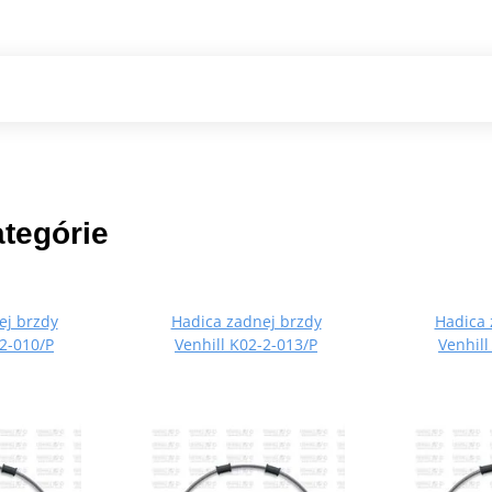
ategórie
ej brzdy
Hadica zadnej brzdy
Hadica 
-2-010/P
Venhill K02-2-013/P
Venhill