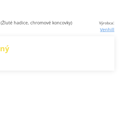
Žluté hadice, chromové koncovky)
:
Výrobca
Venhill
ený