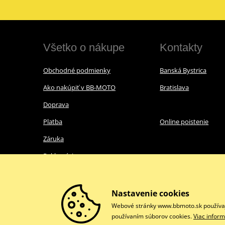
Všetko o nákupe
Kontakty
Obchodné podmienky
Banská Bystrica
Ako nakúpiť v BB-MOTO
Bratislava
Doprava
Platba
Online poistenie
Záruka
Reklamácie
Ochrana osobných údajov
Nákup s nulovou DPH
Nastavenie cookies
Webové stránky www.bbmoto.sk používajú 
Právne informácie
používaním súborov cookies.
Viac inform