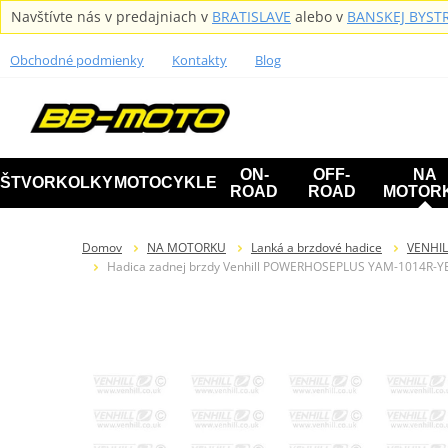
Navštívte nás v predajniach v
BRATISLAVE
alebo v
BANSKEJ BYSTR
Obchodné podmienky
Kontakty
Blog
ON-
OFF-
NA
ŠTVORKOLKY
MOTOCYKLE
ROAD
ROAD
MOTOR
Domov
NA MOTORKU
Lanká a brzdové hadice
VENHIL
Hadica zadnej brzdy Venhill POWERHOSEPLUS YAM-1014R-YE (