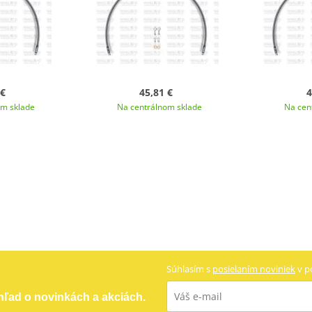
 €
45,81 €
4
om sklade
Na centrálnom sklade
Na cen
Súhlasím s
posielaním noviniek
v p
ehľad o novinkách a akciách.