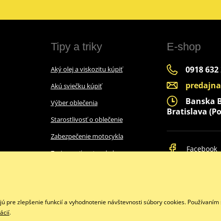
Tipy a triky
E-shop
0918 632
Aký olej a viskozitu kúpiť
predajn
Akú sviečku kúpiť
Banska By
Výber oblečenia
Bratislava (Po
Starostlivosť o oblečenie
Zabezpečenie motocykla
Facebook
Zazimovať motocykel
Ako vybrať prilbu
Intercom do prilby
pre zlepšenie funkcií a vyhodnotenie návštevnosti súbory cookies. Používaním 
Tabuľky velkosti
ácií
.
Copyright © 2026 www.bbmoto.sk
Všetky práva vyhradené