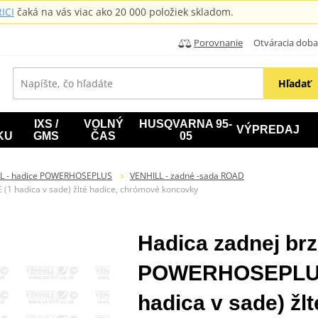
ICI
čaká na vás viac ako 20 000 položiek skladom.
Porovnanie
Otváracia doba: B
Hľadať
IXS /
VOLNÝ
HUSQVARNA 95-
VÝPREDAJ
KU
GMS
ČAS
05
L - hadice POWERHOSEPLUS
VENHILL - zadné -sada ROAD
1 hadica v sade) žlté hadice, chrómové koncovky
Hadica zadnej brz
POWERHOSEPLUS
hadica v sade) žl