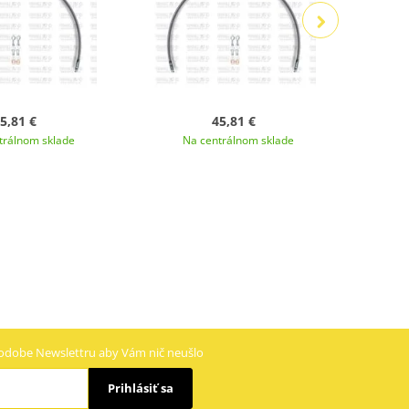
5,81 €
45,81 €
trálnom sklade
Na centrálnom sklade
N
odobe Newslettru aby Vám nič neušlo
Prihlásiť sa