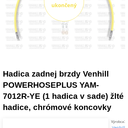
ukončený
Hadica zadnej brzdy Venhill
POWERHOSEPLUS YAM-
7012R-YE (1 hadica v sade) žlté
hadice, chrómové koncovky
:
Výrobca
Venhill