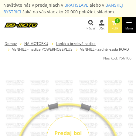
Navštívte nás v predajniach v
BRATISLAVE
alebo v
BANSKEJ
BYSTRICI
čaká na vás viac ako 20 000 položiek skladom.
0
Hľadať
Účet
Košík
Menu
Hľadať
Domov
NA MOTORKU
Lanká a brzdové hadice
VENHILL - hadice POWERHOSEPLUS
VENHILL - zadné -sada ROAD
Náš kód:
P56166
Predaj bol