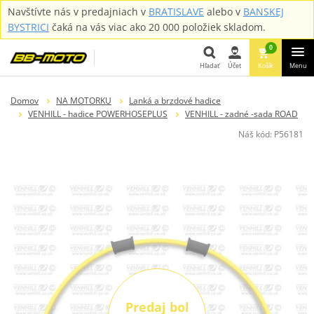
Navštívte nás v predajniach v
BRATISLAVE
alebo v
BANSKEJ
BYSTRICI
čaká na vás viac ako 20 000 položiek skladom.
0
Hľadať
Účet
Košík
Menu
Hľadať
Domov
NA MOTORKU
Lanká a brzdové hadice
VENHILL - hadice POWERHOSEPLUS
VENHILL - zadné -sada ROAD
Náš kód:
P56181
Predaj bol