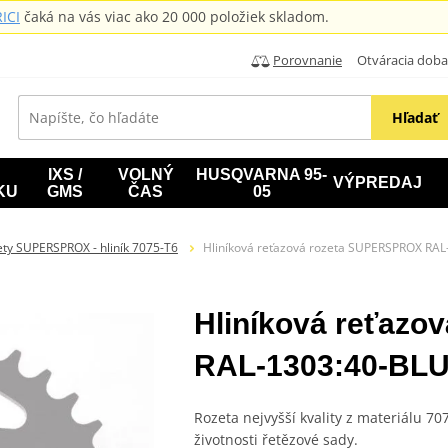
ICI
čaká na vás viac ako 20 000 položiek skladom.
Porovnanie
Otváracia doba: B
Hľadať
IXS /
VOLNÝ
HUSQVARNA 95-
VÝPREDAJ
KU
GMS
ČAS
05
ty SUPERSPROX - hliník 7075-T6
Hliníková reťazová rozeta SUPERSPROX RAL
Hliníková reťaz
RAL-1303:40-BLU
Rozeta nejvyšší kvality z materiálu 7
životnosti řetězové sady.