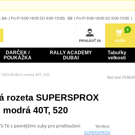
A- ( Po-Pi 9:00-18:00 SO 9:00-15:00) BB ( Po-Pi 9:00-18:00 SO 9:00-15:00 )
0
PRIHLÁSIŤ SA
KOŠÍK
DARČEK /
RALLY ACADEMY
Tabuľky
POUKÁŽKA
DUBAI
velkosti
-1303:40-BLU modrá 40T, 520
Náš kód:
P24620
ová rozeta SUPERSPROX
 modrá 40T, 520
075-T6 s pevnějšími zuby pro prodloužení
:
Výrobca
SUPERSPROX