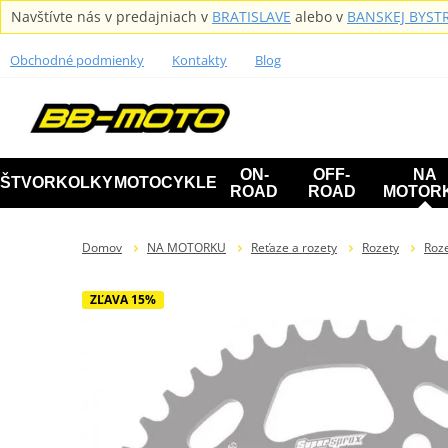
Navštívte nás v predajniach v
BRATISLAVE
alebo v
BANSKEJ BYSTR
Obchodné podmienky
Kontakty
Blog
ON-
OFF-
NA
ŠTVORKOLKY
MOTOCYKLE
ROAD
ROAD
MOTOR
Domov
NA MOTORKU
Reťaze a rozety
Rozety
Roze
ZĽAVA 15%