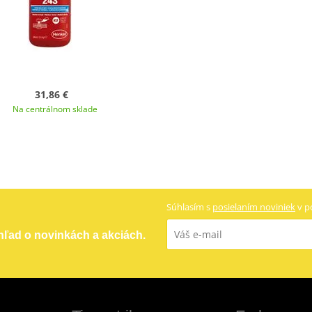
31,86 €
Na centrálnom sklade
Súhlasím s
posielaním noviniek
v p
ehľad o novinkách a akciách.