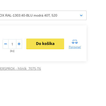
Do košíka
Porovnať
(ks)
ERSPROX - hliník 7075-T6