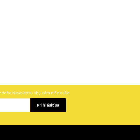
odobe Newslettru aby Vám nič neušlo
Prihlásiť sa