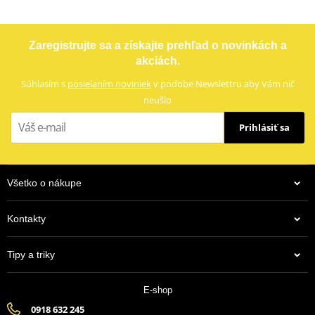
LOCTITE 243 LOCTITE 1918997 10 ml
Zaregistrujte sa a získajte prehľad o novinkách a
akciách.
Súhlasím s
posielaním noviniek
v podobe Newslettru aby Vám nič
neušlo
Prihlásiť sa
Všetko o nákupe
Kontakty
13,43 €
Tipy a triky
Na centrálnom sklade
E-shop
0918 632 245