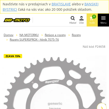
Navštívte nás v predajniach v
BRATISLAVE
alebo v
BANSKEJ
BYSTRICI
čaká na vás viac ako 20 000 položiek skladom.
0
Hľadať
Účet
Košík
Menu
Hľadať
Domov
NA MOTORKU
Reťaze a rozety
Rozety
Rozety SUPERSPROX - hliník 7075-T6
Náš kód:
P24658
ZĽAVA 15%