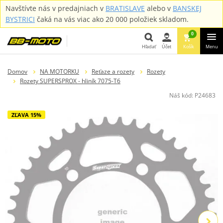
Navštívte nás v predajniach v
BRATISLAVE
alebo v
BANSKEJ
BYSTRICI
čaká na vás viac ako 20 000 položiek skladom.
0
Hľadať
Účet
Košík
Menu
Hľadať
Domov
NA MOTORKU
Reťaze a rozety
Rozety
Rozety SUPERSPROX - hliník 7075-T6
Náš kód:
P24683
ZĽAVA 15%