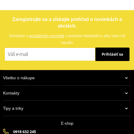
LOCTITE 243 LOCTITE 1918997 10 ml
Zaregistrujte sa a získajte prehľad o novinkách a
akciách.
Súhlasím s
posielaním noviniek
v podobe Newslettru aby Vám nič
neušlo
Prihlásiť sa
Všetko o nákupe
Kontakty
13,43 €
Tipy a triky
Na centrálnom sklade
E-shop
0918 632 245