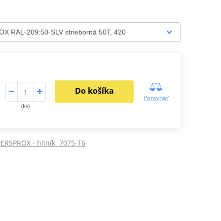
Do košíka
Porovnať
(ks)
ERSPROX - hliník 7075-T6