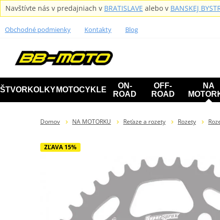
Navštívte nás v predajniach v
BRATISLAVE
alebo v
BANSKEJ BYSTR
Obchodné podmienky
Kontakty
Blog
ON-
OFF-
NA
ŠTVORKOLKY
MOTOCYKLE
ROAD
ROAD
MOTOR
Domov
NA MOTORKU
Reťaze a rozety
Rozety
Roze
ZĽAVA 15%