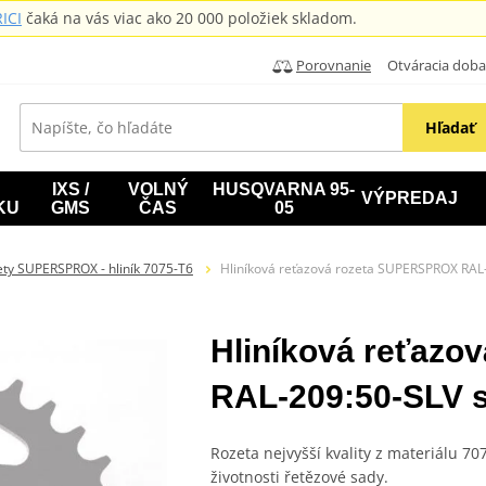
ICI
čaká na vás viac ako 20 000 položiek skladom.
Porovnanie
Otváracia doba: B
Hľadať
IXS /
VOLNÝ
HUSQVARNA 95-
VÝPREDAJ
KU
GMS
ČAS
05
ty SUPERSPROX - hliník 7075-T6
Hliníková reťazová rozeta SUPERSPROX RAL-
Hliníková reťaz
RAL-209:50-SLV s
Rozeta nejvyšší kvality z materiálu 7
životnosti řetězové sady.