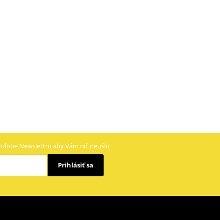
odobe Newslettru aby Vám nič neušlo
Prihlásiť sa