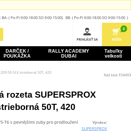
A- ( Po-Pi 9:00-18:00 SO 9:00-15:00) BB ( Po-Pi 9:00-18:00 SO 9:00-15:00 )
0
PRIHLÁSIŤ SA
KOŠÍK
DARČEK /
RALLY ACADEMY
Tabuľky
POUKÁŽKA
DUBAI
velkosti
209:50-SLV strieborná 50T, 420
Náš kód:
P24493
ová rozeta SUPERSPROX
trieborná 50T, 420
075-T6 s pevnějšími zuby pro prodloužení
:
Výrobca
SUPERSPROX