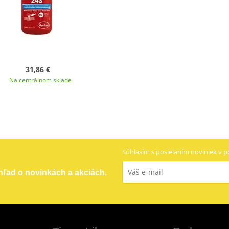
31,86 €
Na centrálnom sklade
Súhlasím s
posielaním noviniek
v p
ehľad o novinkách a akciách.