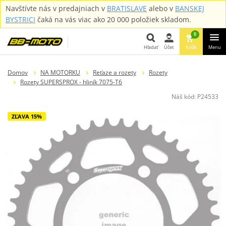
Navštívte nás v predajniach v
BRATISLAVE
alebo v
BANSKEJ
BYSTRICI
čaká na vás viac ako 20 000 položiek skladom.
0
Hľadať
Účet
Košík
Menu
Hľadať
Domov
NA MOTORKU
Reťaze a rozety
Rozety
Rozety SUPERSPROX - hliník 7075-T6
Náš kód:
P24533
ZĽAVA 15%