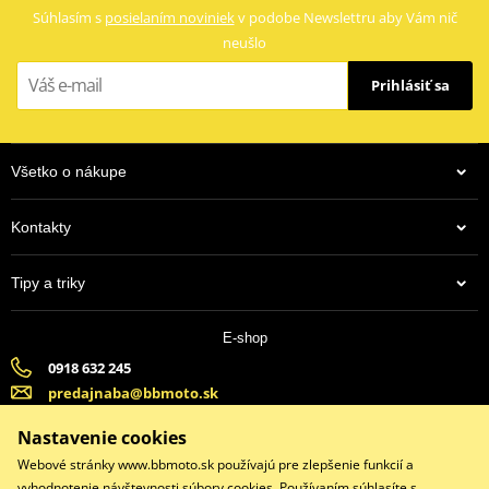
Súhlasím s
posielaním noviniek
v podobe Newslettru aby Vám nič
neušlo
Prihlásiť sa
Všetko o nákupe
Kontakty
13,43 €
Tipy a triky
Na centrálnom sklade
E-shop
0918 632 245
predajnaba@bbmoto.sk
Banska Bystrica (Po-Pi 9:00-18:00, So-9:00-15:00) | Bratislava
Nastavenie cookies
(Po-Pi 9:00-18:00, So-9:00-15:00)
Webové stránky www.bbmoto.sk používajú pre zlepšenie funkcií a
vyhodnotenie návštevnosti súbory cookies. Používaním súhlasíte s