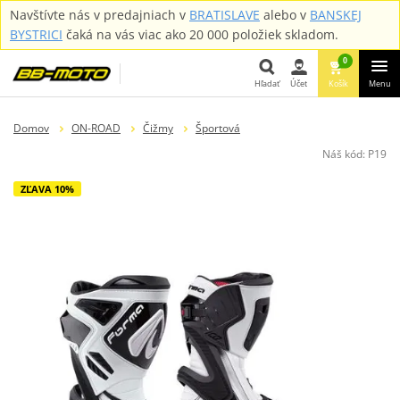
Navštívte nás v predajniach v
BRATISLAVE
alebo v
BANSKEJ
BYSTRICI
čaká na vás viac ako 20 000 položiek skladom.
0
Hľadať
Účet
Košík
Menu
Hľadať
Domov
ON-ROAD
Čižmy
Športová
Náš kód:
P19
ZĽAVA 10%