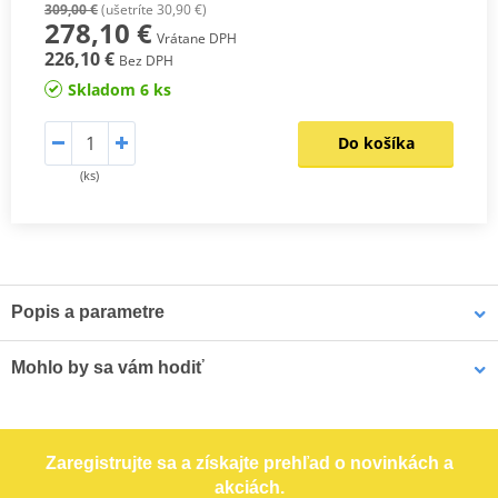
309,00 €
(ušetríte 30,90 €)
278,10 €
Vrátane DPH
226,10 €
Bez DPH
Skladom 6 ks
Do košíka
(ks)
Popis a parametre
Materiál: mikrovlákno
Mohlo by sa vám hodiť
Gumová podrážka odolná voči oleju
OCHRANA TOPANKY
FCS - kĺbový členkový systém zamedzujúci neprirodzeným ohybom
Zaregistrujte sa a získajte prehľad o novinkách a
členku
akciách.