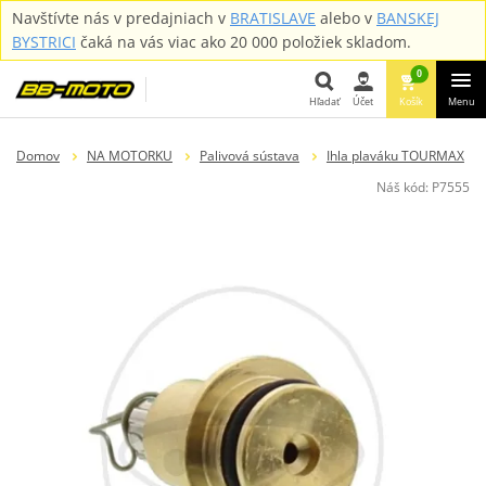
Navštívte nás v predajniach v
BRATISLAVE
alebo v
BANSKEJ
BYSTRICI
čaká na vás viac ako 20 000 položiek skladom.
0
Hľadať
Účet
Košík
Menu
Hľadať
Domov
NA MOTORKU
Palivová sústava
Ihla plaváku TOURMAX
Náš kód:
P7555