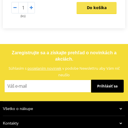
Do košíka
(ks)
Zaregistrujte sa a získajte prehľad o novinkách a
akciách.
Súhlasím s
posielaním noviniek
v podobe Newslettru aby Vám nič
neušlo
Prihlásiť sa
Všetko o nákupe
Kontakty