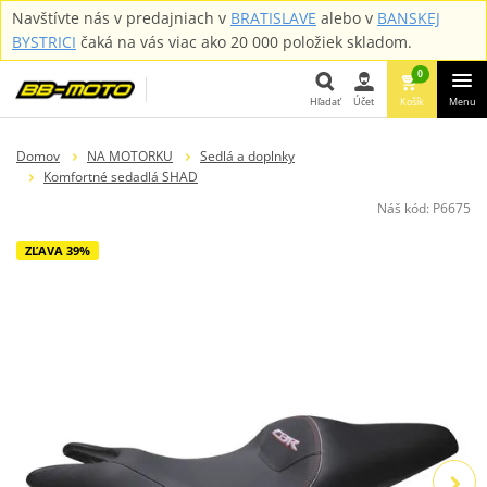
Navštívte nás v predajniach v
BRATISLAVE
alebo v
BANSKEJ
BYSTRICI
čaká na vás viac ako 20 000 položiek skladom.
0
Hľadať
Účet
Košík
Menu
Hľadať
Domov
NA MOTORKU
Sedlá a doplnky
Komfortné sedadlá SHAD
Náš kód:
P6675
ZĽAVA 39%