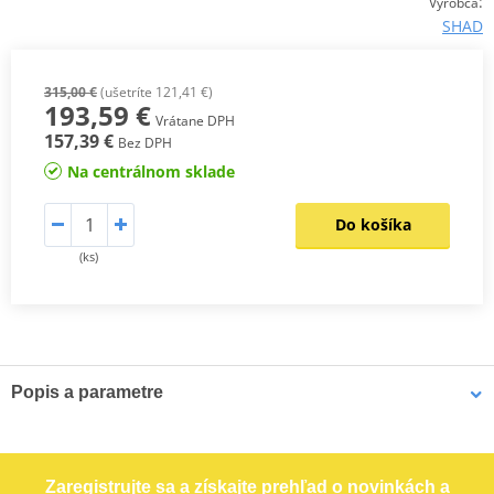
:
Výrobca
SHAD
315,00 €
(ušetríte 121,41 €)
193,59 €
Vrátane DPH
157,39 €
Bez DPH
Na centrálnom sklade
Do košíka
(ks)
Popis a parametre
Zaregistrujte sa a získajte prehľad o novinkách a