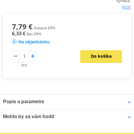
:
Výrobca
NGK
7,79 €
Vrátane DPH
6,33 €
Bez DPH
Na objednávku
Do košíka
(ks)
Popis a parametre
NGK katalog 2017
PDF
Mohlo by sa vám hodiť
Výrobca
NGK