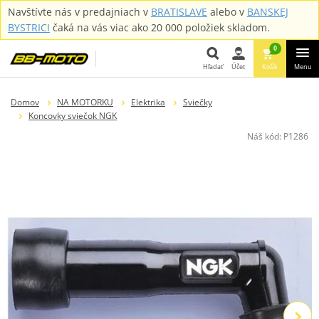
Navštívte nás v predajniach v
BRATISLAVE
alebo v
BANSKEJ
BYSTRICI
čaká na vás viac ako 20 000 položiek skladom.
0
Hľadať
Účet
Košík
Menu
Hľadať
Domov
NA MOTORKU
Elektrika
Sviečky
Koncovky sviečok NGK
Náš kód:
P1286