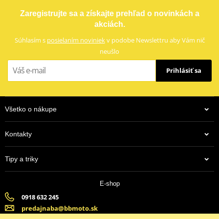
Označenie dílera
8439
Puzdro na náhradnú sviečku MOTION STUFF modrá
Zaregistrujte sa a získajte prehľad o novinkách a
Country of origin
JP
akciách.
Súhlasím s
posielaním noviniek
v podobe Newslettru aby Vám nič
neušlo
Prihlásiť sa
Všetko o nákupe
Kontakty
3,83 €
Tipy a triky
Na centrálnom sklade
E-shop
0918 632 245
predajnaba@bbmoto.sk