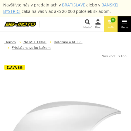
Navštívte nás v predajniach v
BRATISLAVE
alebo v
BANSKEJ
BYSTRICI
čaká na vás viac ako 20 000 položiek skladom.
0
Hľadať
Účet
Košík
Menu
Hľadať
Domov
NA MOTORKU
Batožina a KUFRE
Príslušenstvo ku kufrom
Náš kód:
P7165
ZĽAVA 8%