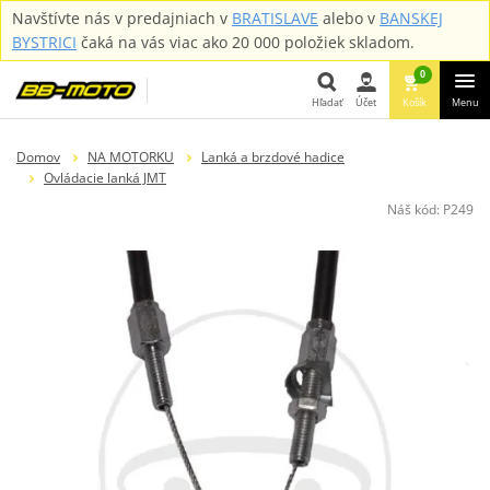
Navštívte nás v predajniach v
BRATISLAVE
alebo v
BANSKEJ
BYSTRICI
čaká na vás viac ako 20 000 položiek skladom.
0
Hľadať
Účet
Košík
Menu
Hľadať
Domov
NA MOTORKU
Lanká a brzdové hadice
Ovládacie lanká JMT
Náš kód:
P249