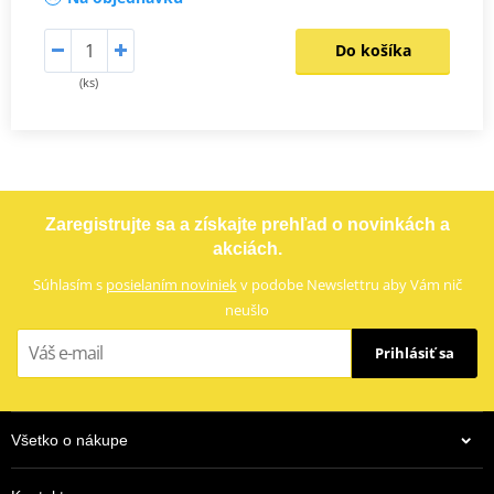
Do košíka
(ks)
Zaregistrujte sa a získajte prehľad o novinkách a
akciách.
Súhlasím s
posielaním noviniek
v podobe Newslettru aby Vám nič
neušlo
Prihlásiť sa
Všetko o nákupe