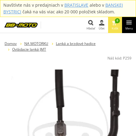
Navštívte nás v predajniach v
BRATISLAVE
alebo v
BANSKEJ
BYSTRICI
čaká na vás viac ako 20 000 položiek skladom.
0
Hľadať
Účet
Košík
Menu
Hľadať
Domov
NA MOTORKU
Lanká a brzdové hadice
Ovládacie lanká JMT
Náš kód:
P259