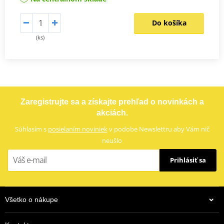
Do košíka
(ks)
Zaregistrujte sa a získajte prehľad o novinkách a
akciách.
Súhlasím s
posielaním noviniek
v podobe Newslettru aby Vám nič
neušlo
Prihlásiť sa
Všetko o nákupe