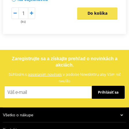
Do košíka
(ks)
Zaregistrujte sa a získajte prehľad o novinkách a
akciách.
Súhlasím s
posielaním noviniek
v podobe Newslettru aby Vám nič
neušlo
Prihlásiť sa
Všetko o nákupe