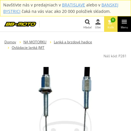
Navštívte nás v predajniach v
BRATISLAVE
alebo v
BANSKEJ
BYSTRICI
čaká na vás viac ako 20 000 položiek skladom.
0
Hľadať
Účet
Košík
Menu
Hľadať
Domov
NA MOTORKU
Lanká a brzdové hadice
Ovládacie lanká JMT
Náš kód:
P281