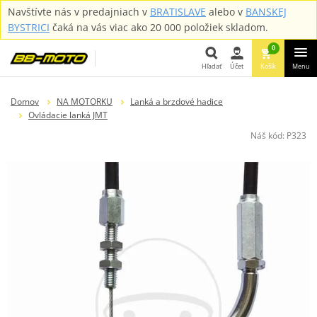
Navštívte nás v predajniach v
BRATISLAVE
alebo v
BANSKEJ
BYSTRICI
čaká na vás viac ako 20 000 položiek skladom.
0
Hľadať
Účet
Košík
Menu
Hľadať
Domov
NA MOTORKU
Lanká a brzdové hadice
Ovládacie lanká JMT
Náš kód:
P323