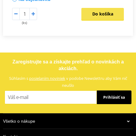
Do košíka
(ks)
Zaregistrujte sa a získajte prehľad o novinkách a
akciách.
Súhlasím s
posielaním noviniek
v podobe Newslettru aby Vám nič
neušlo
Prihlásiť sa
Všetko o nákupe