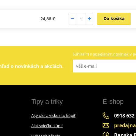
Do košíka
24,88 €
Súhlasím s
posielaním noviniek
v p
ehľad o novinkách a akciách.
Tipy a triky
E-shop
0918 632
Aký olej a viskozitu kúpiť
predajn
Akú sviečku kúpiť
Banska By
Výber oblečenia