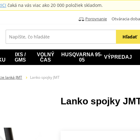
ICI
čaká na vás viac ako 20 000 položiek skladom.
Porovnanie
Otváracia doba: B
Hľadať
IXS /
VOLNÝ
HUSQVARNA 95-
VÝPREDAJ
KU
GMS
ČAS
05
cie lanká JMT
Lanko spojky JMT
Lanko spojky JM