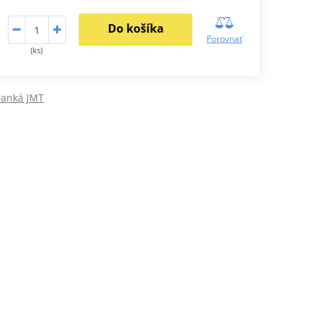
Do košíka
Porovnať
(ks)
lanká JMT