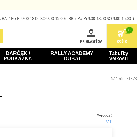
A- ( Po-Pi 9:00-18:00 SO 9:00-15:00) BB ( Po-Pi 9:00-18:00 SO 9:00-15:00 )
0
PRIHLÁSIŤ SA
KOŠÍK
DARČEK /
RALLY ACADEMY
Tabuľky
POUKÁŽKA
DUBAI
velkosti
Náš kód:
P1373
T
:
Výrobca
JMT