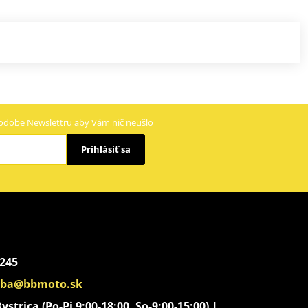
odobe Newslettru aby Vám nič neušlo
Prihlásiť sa
 245
aba@bbmoto.sk
strica (Po-Pi 9:00-18:00, So-9:00-15:00) |