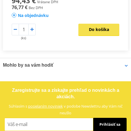
94,43 €
Vrátane DPH
76,77 €
Bez DPH
Na objednávku
Do košíka
(ks)
Mohlo by sa vám hodiť
LOCTITE 243 LOCTITE 1918997 10 ml
Zaregistrujte sa a získajte prehľad o novinkách a
akciách.
Súhlasím s
posielaním noviniek
v podobe Newslettru aby Vám nič
neušlo
Prihlásiť sa