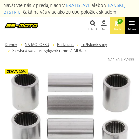
Navštívte nás v predajniach v
BRATISLAVE
alebo v
BANSKEJ
BYSTRICI
čaká na vás viac ako 20 000 položiek skladom.
0
Hľadať
Účet
Košík
Menu
Hľadať
Domov
NA MOTORKU
Podvozok
Ložiskové sady
Servisná sada pre výkyvné ramená All Balls
Náš kód:
P7433
ZĽAVA 30%