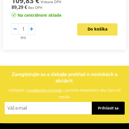
109,83 €
Vrátane DPH
89,29 €
Bez DPH
Na centrálnom sklade
Do košíka
(ks)
Zaregistrujte sa a získajte prehľad o novinkách a
akciách.
Súhlasím s
posielaním noviniek
v podobe Newslettru aby Vám nič
neušlo
Prihlásiť sa