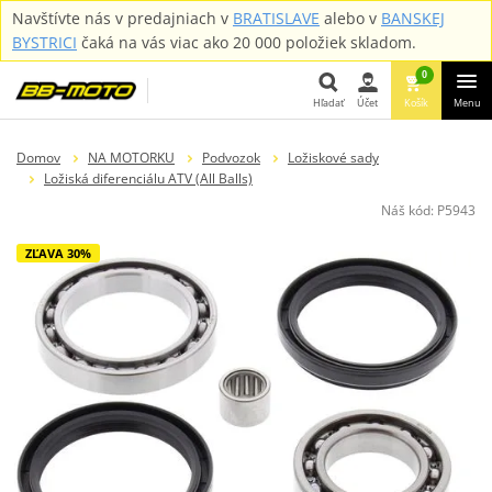
Navštívte nás v predajniach v
BRATISLAVE
alebo v
BANSKEJ
BYSTRICI
čaká na vás viac ako 20 000 položiek skladom.
0
Hľadať
Účet
Košík
Menu
Hľadať
Domov
NA MOTORKU
Podvozok
Ložiskové sady
Ložiská diferenciálu ATV (All Balls)
Náš kód:
P5943
ZĽAVA 30%