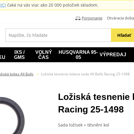
ICI
čaká na vás viac ako 20 000 položiek skladom.
Porovnanie
Otváracia doba: B
Hľadať
IXS /
VOLNÝ
HUSQVARNA 95-
VÝPREDAJ
KU
GMS
ČAS
05
žiská kolies All Balls
Ložiská tesnenie kolesa sada All Balls Racing 25-1498
Ložiská tesnenie 
Racing 25-1498
Sada ložisek + těsnění kol