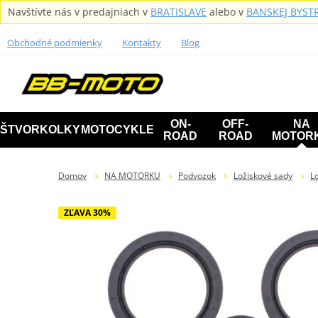
Navštívte nás v predajniach v
BRATISLAVE
alebo v
BANSKEJ BYSTR
Obchodné podmienky
Kontakty
Blog
ON-
OFF-
NA
ŠTVORKOLKY
MOTOCYKLE
ROAD
ROAD
MOTOR
Domov
NA MOTORKU
Podvozok
Ložiskové sady
Lo
ZĽAVA 30%