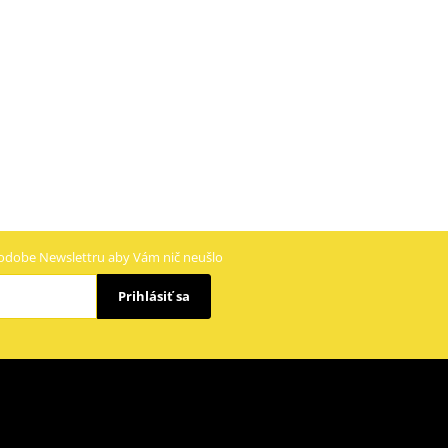
odobe Newslettru aby Vám nič neušlo
Prihlásiť sa