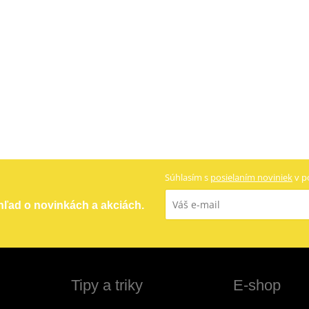
Súhlasím s
posielaním noviniek
v p
ehľad o novinkách a akciách.
Tipy a triky
E-shop