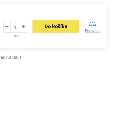
Do košíka
Porovnať
(ks)
ies All Balls