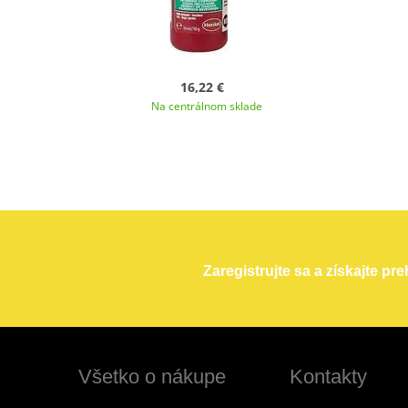
16,22 €
Na centrálnom sklade
Zaregistrujte sa a získajte pr
Všetko o nákupe
Kontakty