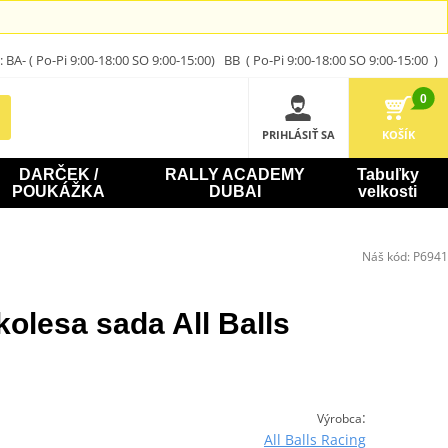
A- ( Po-Pi 9:00-18:00 SO 9:00-15:00) BB ( Po-Pi 9:00-18:00 SO 9:00-15:00 )
0
PRIHLÁSIŤ SA
KOŠÍK
DARČEK /
RALLY ACADEMY
Tabuľky
POUKÁŽKA
DUBAI
velkosti
Náš kód:
P6941
kolesa sada All Balls
:
Výrobca
All Balls Racing