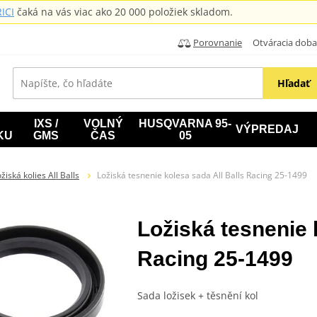
ICI
čaká na vás viac ako 20 000 položiek skladom.
Porovnanie
Otváracia doba: B
Hľadať
IXS /
VOLNÝ
HUSQVARNA 95-
VÝPREDAJ
KU
GMS
ČAS
05
žiská kolies All Balls
Ložiská tesnenie kolesa sada All Balls Racing 25-1499
Ložiská tesnenie 
Racing 25-1499
Sada ložisek + těsnění kol