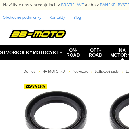
Navštívte nás v predajniach v
BRATISLAVE
alebo v
BANSKEJ BYSTR
Obchodné podmienky
Kontakty
Blog
ON-
OFF-
NA
ŠTVORKOLKY
MOTOCYKLE
ROAD
ROAD
MOTOR
Domov
NA MOTORKU
Podvozok
Ložiskové sady
Lo
ZĽAVA 29%