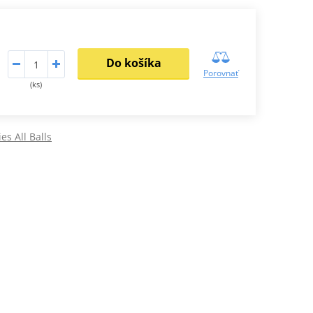
Do košíka
Porovnať
(ks)
ies All Balls