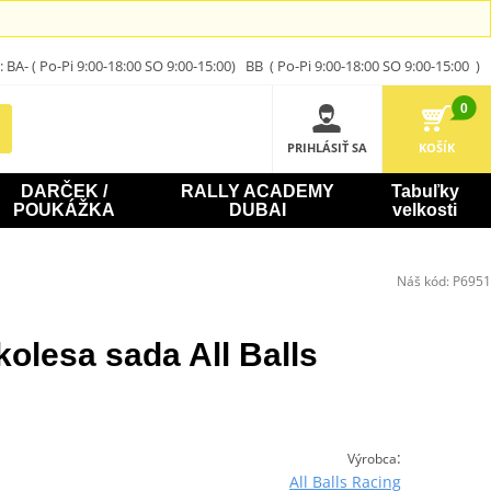
A- ( Po-Pi 9:00-18:00 SO 9:00-15:00) BB ( Po-Pi 9:00-18:00 SO 9:00-15:00 )
0
PRIHLÁSIŤ SA
KOŠÍK
DARČEK /
RALLY ACADEMY
Tabuľky
POUKÁŽKA
DUBAI
velkosti
Náš kód:
P6951
kolesa sada All Balls
:
Výrobca
All Balls Racing