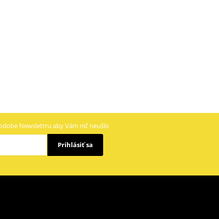
odobe Newslettru aby Vám nič neušlo
Prihlásiť sa