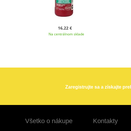
16,22 €
Na centrálnom sklade
Zaregistrujte sa a získajte pr
Všetko o nákupe
Kontakty