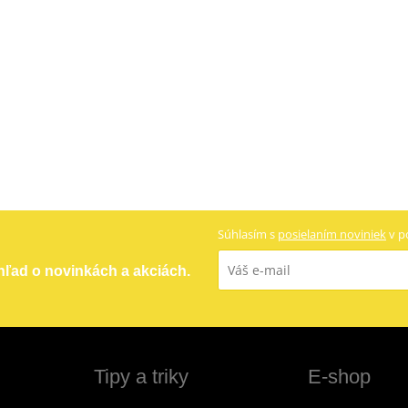
Súhlasím s
posielaním noviniek
v p
ehľad o novinkách a akciách.
Tipy a triky
E-shop