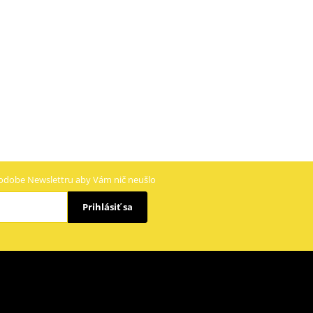
odobe Newslettru aby Vám nič neušlo
Prihlásiť sa