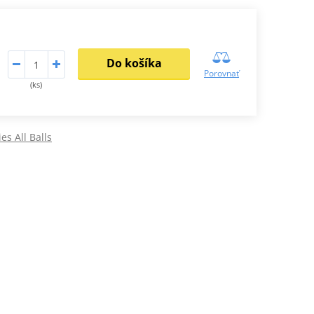
Do košíka
Porovnať
(ks)
ies All Balls