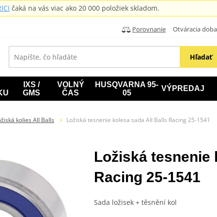
ICI
čaká na vás viac ako 20 000 položiek skladom.
Porovnanie
Otváracia doba: B
Hľadať
IXS /
VOLNÝ
HUSQVARNA 95-
VÝPREDAJ
KU
GMS
ČAS
05
žiská kolies All Balls
Ložiská tesnenie kolesa sada All Balls Racing 25-1541
Ložiská tesnenie 
Racing 25-1541
Sada ložisek + těsnění kol