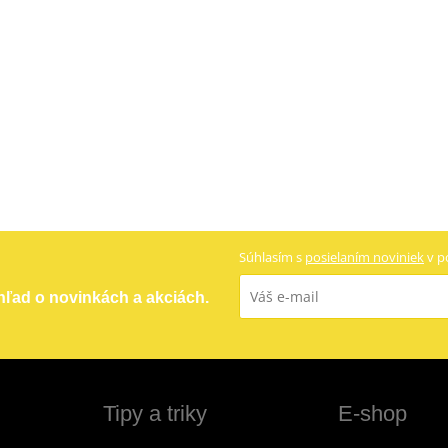
Súhlasím s
posielaním noviniek
v p
ehľad o novinkách a akciách.
Tipy a triky
E-shop